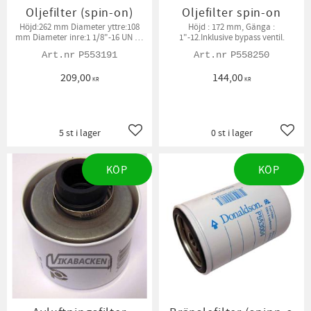
Oljefilter (spin-on)
Oljefilter spin-on
Höjd:262 mm Diameter yttre:108
Höjd : 172 mm, Gänga :
mm Diameter inre:1 1/8"-16 UN 2B
1"-12.Inklusive bypass ventil.
"
P553191
P558250
209,00
144,00
KR
KR
5 st i lager
0 st i lager
Lägg till i favoriter
Lägg t
KÖP
KÖP