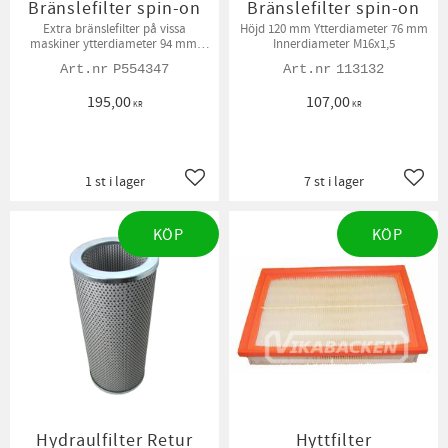
Bränslefilter spin-on
Bränslefilter spin-on
Extra bränslefilter på vissa
Höjd 120 mm Ytterdiameter 76 mm
maskiner ytterdiameter 94 mm,
Innerdiameter M16x1,5
innerdiameter 1" Höjd 181 mm
P554347
113132
195,00
107,00
KR
KR
1 st i lager
7 st i lager
Lägg till i favoriter
Lägg t
KÖP
KÖP
Hydraulfilter Retur
Hyttfilter