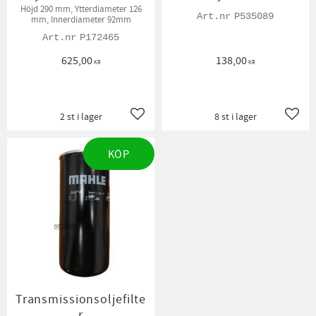
Höjd 290 mm, Ytterdiameter 126
P535089
mm, Innerdiameter 92mm
P172465
625,00
138,00
KR
KR
2 st i lager
8 st i lager
Lägg till i favoriter
Lägg t
KÖP
Transmissionsoljefilte
r