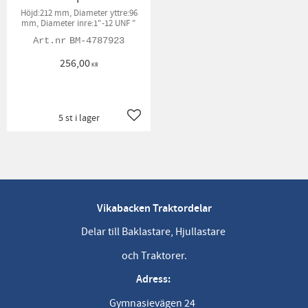
Höjd:212 mm, Diameter yttre:96
mm, Diameter inre:1"-12 UNF "
BM-4787923
256,00
KR
5 st i lager
Lägg till i favoriter
Vikabacken Traktordelar
Delar till Baklastare, Hjullastare
och Traktorer.
Adress:
Gymnasievägen 24