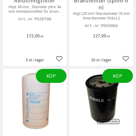
Avluftningsfilter
Bränslefilter (spinn-o
n)
Höjd: 68 mm , Diameter yttre: 84
mm Ventilationsfilter för broms,
Höjd 120 mm Ytterdiameter 76 mm
bränsletank, drivaxel, hydraultank
Innerdiameter M16x1,5
P528708
och transmission beroende på
modell.
P553004
172,00
127,00
KR
KR
5 st i lager
20 st i lager
Lägg till i favoriter
Lägg t
KÖP
KÖP