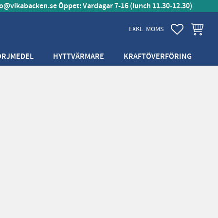
fo@vikabacken.se
Öppet: Vardagar 7-16 (lunch 11.30‑12.30)
FAVORITER
KUNDVA
EXKL. MOMS
ÖRJMEDEL
HYTTVÄRMARE
KRAFTÖVERFÖRING