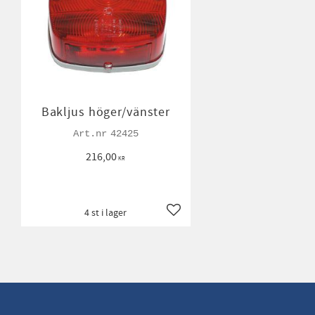
Bakljus höger/vänster
42425
216,00
KR
4 st i lager
Lägg till i favoriter