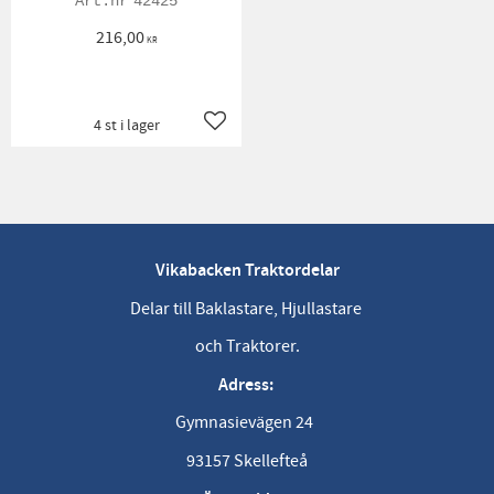
42425
216,00
KR
4 st i lager
Lägg till i favoriter
Vikabacken Traktordelar
Delar till Baklastare, Hjullastare
och Traktorer.
Adress:
Gymnasievägen 24
93157 Skellefteå