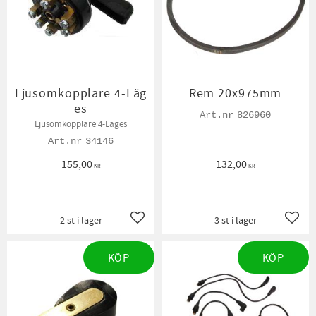
Ljusomkopplare 4-Läg
Rem 20x975mm
es
826960
Ljusomkopplare 4-Läges
34146
155,00
132,00
KR
KR
2 st i lager
3 st i lager
Lägg till i favoriter
Lägg t
KÖP
KÖP