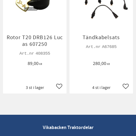
Rotor T20 DRB126 Luc
Tändkabelsats
as 607250
A67685
408355
89,00
280,00
KR
KR
3 st i lager
4 st i lager
Lägg till i favoriter
Lägg t
Vikabacken Traktordelar