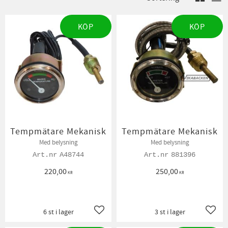
KÖP
KÖP
Tempmätare Mekanisk
Tempmätare Mekanisk
Med belysning
Med belysning
A48744
881396
220,00
250,00
KR
KR
6 st i lager
3 st i lager
Lägg till i favoriter
Lägg t