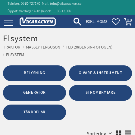
Telefon: 0910-727170
Mail:
info@vikabacken.se
Öppet: Vardagar 7-16 (lunch 11.30‑12.30)
Meny
FAVORIT
KUND
EXKL. MOMS
Elsystem
TRAKTOR
MASSEY FERGUSON
TED 20(BENSIN-FOTOGEN)
ELSYSTEM
BELYSNING
GIVARE & INSTRUMENT
GENERATOR
STRÖMBRYTARE
TÄNDDELAR
Välj sortering
V