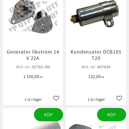
Generator likström 14
Kondensator DCB105
V 22A
T20
22791-RG
407044
1 100,00
132,00
KR
KR
1 st i lager
1 st i lager
Lägg till i favoriter
Lägg t
KÖP
KÖP