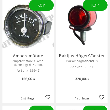
KÖP
KÖP
Amperemätare
Bakljus Höger/Vänster
Amperemätare 30 Amp.
Baklampa/positionsljus
Monterings-Ø: 41 mm.
39357
36047
156,00
320,00
KR
KR
1 st i lager
4 st i lager
Lägg till i favoriter
Lägg t