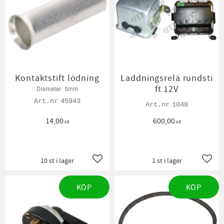
Kontaktstift lödning
Laddningsrelä rundsti
ft 12V
Diameter: 5mm
45943
1048
14,00
600,00
KR
KR
10 st i lager
1 st i lager
Lägg till i favoriter
Lägg t
KÖP
KÖP