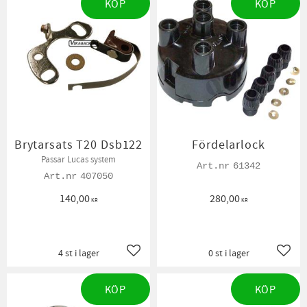
KÖP
KÖP
Brytarsats T20 Dsb122
Fördelarlock
Passar Lucas system
61342
407050
140,00
280,00
KR
KR
4 st i lager
0 st i lager
Lägg till i favoriter
Lägg t
KÖP
KÖP