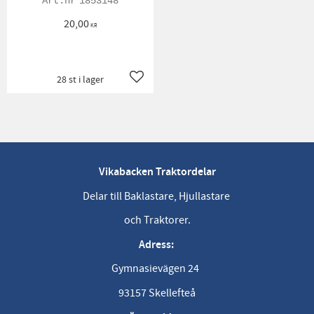
1853148
20,00
KR
28 st i lager
Lägg till i favoriter
Vikabacken Traktordelar
Delar till Baklastare, Hjullastare
och Traktorer.
Adress:
Gymnasievägen 24
93157 Skellefteå