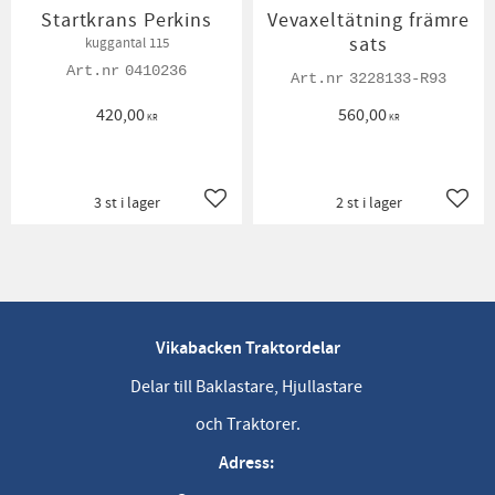
Startkrans Perkins
Vevaxeltätning främre
sats
kuggantal 115
0410236
3228133-R93
420,00
560,00
KR
KR
3 st i lager
2 st i lager
Lägg till i favoriter
Lägg t
Vikabacken Traktordelar
Delar till Baklastare, Hjullastare
och Traktorer.
Adress: