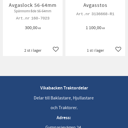
Avgaslock 56-64mm
Avgasstos
Spännområde 56-64mm
3136668-R1
160-7023
300,00
1 100,00
KR
KR
2 st i lager
1 st i lager
Lägg till i favoriter
Lägg t
Vikabacken Traktordelar
Delar till Baklastare, Hjullastare
och Traktorer.
Adress:
Gymnasievägen 24