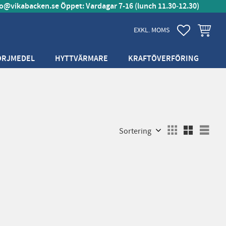
fo@vikabacken.se
Öppet: Vardagar 7-16 (lunch 11.30‑12.30)
FAVORITER
KUNDVA
EXKL. MOMS
ÖRJMEDEL
HYTTVÄRMARE
KRAFTÖVERFÖRING
Välj sortering
Välj