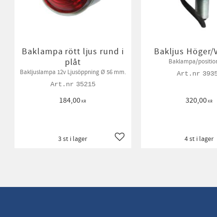
Baklampa rött ljus rund i
Bakljus Höger/
plåt
Baklampa/position
Bakljuslampa 12v Ljusöppning Ø 56 mm.
393
35215
184,00
320,00
KR
KR
3 st i lager
4 st i lager
Lägg till i favoriter