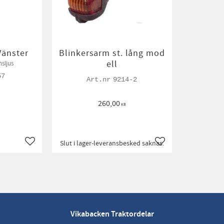
Vänster
Blinkersarm st. lång mod
ell
sljus
57
9214-2
260,00
KR
Slut i lager-leveransbesked saknas.
Lägg till i favoriter
Lägg till i favoriter
Vikabacken Traktordelar