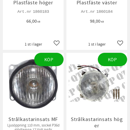
Plastfäste höger
Plastfäste väster
1860183
1860184
66,00
98,00
KR
KR
1 st i lager
1 st i lager
Lägg till i favoriter
Lägg t
KÖP
KÖP
Strålkastarinsats MF
Strålkastarinsats hög
er
Ljusöppning 110 mm, sockel P36d
glödlampa 12 Volt ingår