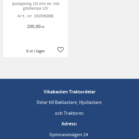
ljusöppning 125 mm lev. inkl
glödlampa 12V
1829500E
200,00
KR
6 st i lager
Lägg till i favoriter
Vikabacken Traktordelar
Delar till Baklastare, Hjullastare
och Traktorer.
Adress:
Gymnasievägen 24