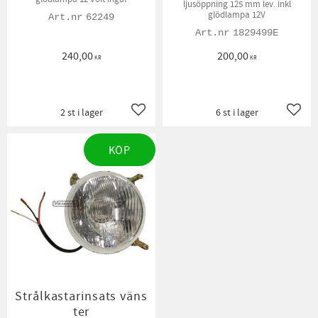
ljusöppning 125 mm lev. inkl
glödlampa 12V
62249
1829499E
240,00
200,00
KR
KR
2 st i lager
6 st i lager
Lägg till i favoriter
Lägg t
KÖP
Strålkastarinsats väns
ter