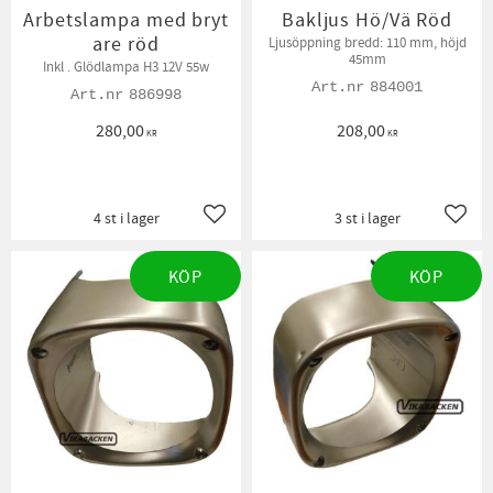
Arbetslampa med bryt
Bakljus Hö/Vä Röd
are röd
Ljusöppning bredd: 110 mm, höjd
45mm
Inkl . Glödlampa H3 12V 55w
884001
886998
280,00
208,00
KR
KR
4 st i lager
3 st i lager
Lägg till i favoriter
Lägg t
KÖP
KÖP