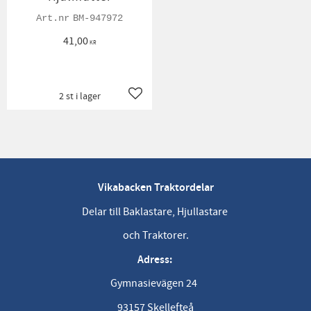
BM-947972
41,00
KR
2 st i lager
Lägg till i favoriter
Vikabacken Traktordelar
Delar till Baklastare, Hjullastare
och Traktorer.
Adress:
Gymnasievägen 24
93157 Skellefteå