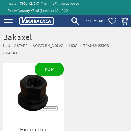
Telefon: 0910-727170
Mail:
info@vikabacken.se
Öppet: Vardagar 7-16 (lunch 11.30‑12.30)
Meny
FAVORIT
KUND
EXKL. MOMS
Bakaxel
HJULLASTARE
VOLVO BM_VOLVO
L60G
TRANSMISSION
BAKAXEL
KÖP
Hjulmutter