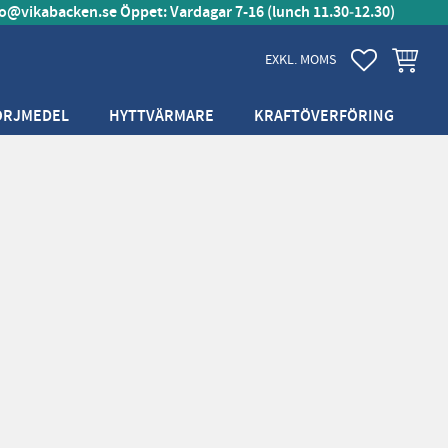
fo@vikabacken.se
Öppet: Vardagar 7-16 (lunch 11.30‑12.30)
FAVORITER
KUNDVA
EXKL. MOMS
ÖRJMEDEL
HYTTVÄRMARE
KRAFTÖVERFÖRING