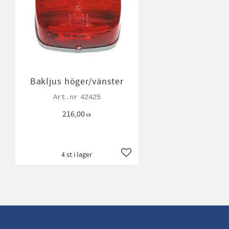
Bakljus höger/vänster
42425
216,00
KR
4 st i lager
Lägg till i favoriter