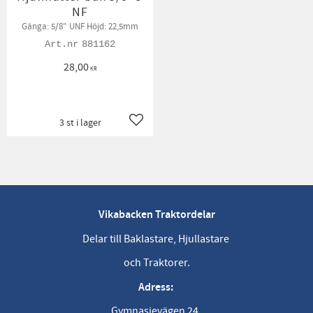
NF
Gänga: 5/8" UNF Höjd: 22,5mm
881162
28,00
KR
3 st i lager
Lägg till i favoriter
Vikabacken Traktordelar
Delar till Baklastare, Hjullastare
och Traktorer.
Adress:
Gymnasievägen 24