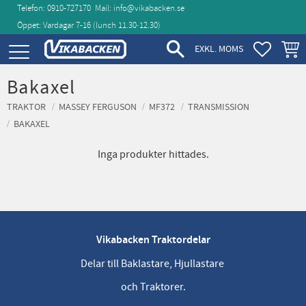
Telefon: 0910-727170
Mail:
info@vikabacken.se
Öppet: Vardagar 7-16 (lunch 11.30‑12.30)
Meny
FAVORIT
KUND
EXKL. MOMS
Bakaxel
TRAKTOR
MASSEY FERGUSON
MF372
TRANSMISSION
BAKAXEL
Inga produkter hittades.
Vikabacken Traktordelar
Delar till Baklastare, Hjullastare
och Traktorer.