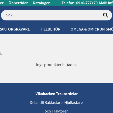
er
Öppettider
Kataloger
Telefon: 0910-727170
Mail:
in
RAKTORGRÄVARE
TILLBEHÖR
OMEGA & OMICRON SM
EL
Inga produkter hittades.
Vikabacken Traktordelar
Delar till Baklastare, Hjullastare
och Traktorer.