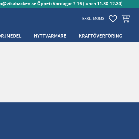
fo@vikabacken.se
Öppet: Vardagar 7-16 (lunch 11.30‑12.30)
FAVORITER
KUNDVA
EXKL. MOMS
ÖRJMEDEL
HYTTVÄRMARE
KRAFTÖVERFÖRING