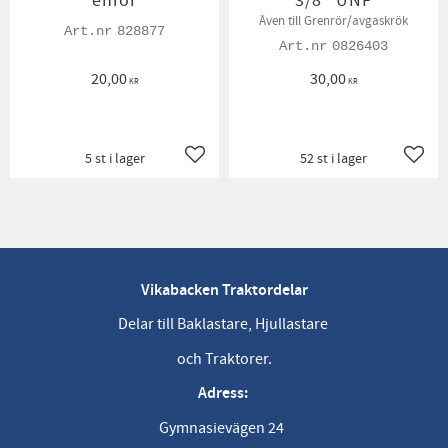
enrör
3/8" UNF
Även till Grenrör/avgaskrök
828877
0826403
20,00
30,00
KR
KR
5 st i lager
52 st i lager
Lägg till i favoriter
Lägg t
Vikabacken Traktordelar
Delar till Baklastare, Hjullastare
och Traktorer.
Adress:
Gymnasievägen 24