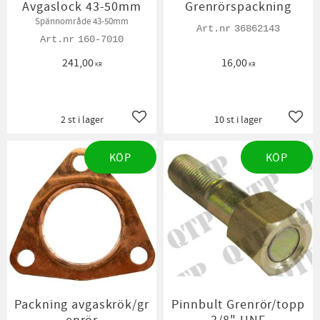
Avgaslock 43-50mm
Grenrörspackning
Spännområde 43-50mm
36862143
160-7010
241,00
16,00
KR
KR
2 st i lager
10 st i lager
Lägg till i favoriter
Lägg t
KÖP
KÖP
Packning avgaskrök/gr
Pinnbult Grenrör/topp