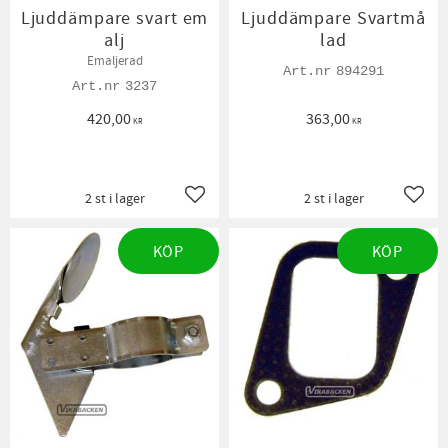
Ljuddämpare svart em
Ljuddämpare Svartmå
alj
lad
Emaljerad
894291
3237
420,00
363,00
KR
KR
2 st i lager
2 st i lager
Lägg till i favoriter
Lägg t
KÖP
KÖP