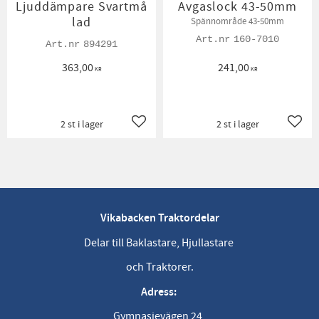
Ljuddämpare Svartmå
Avgaslock 43-50mm
lad
Spännområde 43-50mm
160-7010
894291
363,00
241,00
KR
KR
2 st i lager
2 st i lager
Lägg till i favoriter
Lägg t
Vikabacken Traktordelar
Delar till Baklastare, Hjullastare
och Traktorer.
Adress:
Gymnasievägen 24