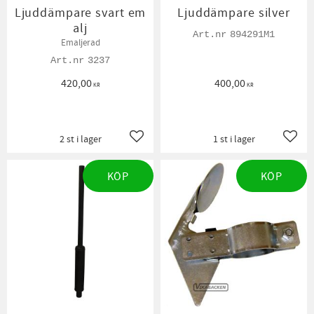
Ljuddämpare svart em
Ljuddämpare silver
alj
894291M1
Emaljerad
3237
420,00
400,00
KR
KR
2 st i lager
1 st i lager
Lägg till i favoriter
Lägg t
KÖP
KÖP