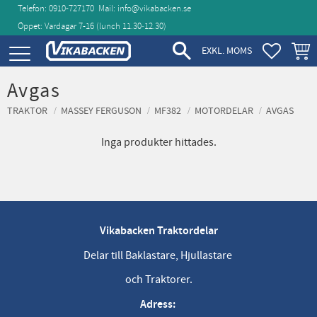
Telefon: 0910-727170
Mail:
info@vikabacken.se
Öppet: Vardagar 7-16 (lunch 11.30‑12.30)
Meny
FAVORIT
KUND
EXKL. MOMS
Avgas
TRAKTOR
MASSEY FERGUSON
MF382
MOTORDELAR
AVGAS
Inga produkter hittades.
Vikabacken Traktordelar
Delar till Baklastare, Hjullastare
och Traktorer.
Adress: