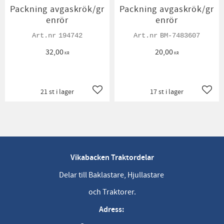
Packning avgaskrök/gr
Packning avgaskrök/gr
enrör
enrör
194742
BM-7483607
32,00
20,00
KR
KR
21 st i lager
17 st i lager
Lägg till i favoriter
Lägg t
Vikabacken Traktordelar
Delar till Baklastare, Hjullastare
och Traktorer.
Adress: