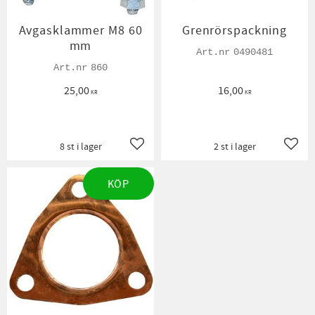
Avgasklammer M8 60
Grenrörspackning
mm
0490481
860
25,00
16,00
KR
KR
8 st i lager
2 st i lager
Lägg till i favoriter
Lägg t
KÖP