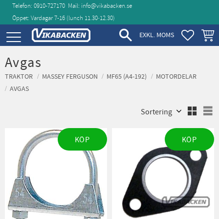
Telefon: 0910-727170
Mail:
info@vikabacken.se
Öppet: Vardagar 7-16 (lunch 11.30‑12.30)
Meny
FAVORIT
KUND
EXKL. MOMS
Avgas
TRAKTOR
MASSEY FERGUSON
MF65 (A4-192)
MOTORDELAR
AVGAS
Välj sortering
V
KÖP
KÖP