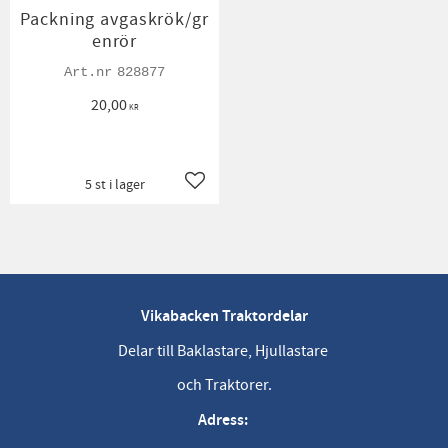
Packning avgaskrök/gr
enrör
828877
20,00
KR
5 st i lager
Lägg till i favoriter
Vikabacken Traktordelar
Delar till Baklastare, Hjullastare
och Traktorer.
Adress: