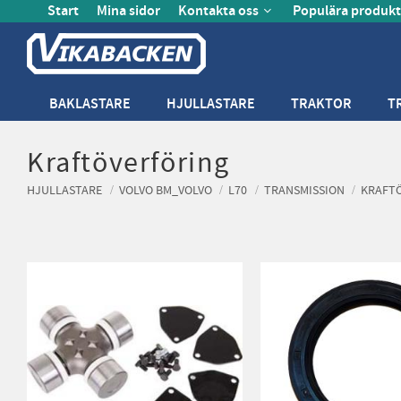
Start
Mina sidor
Kontakta oss
Populära produkt
BAKLASTARE
HJULLASTARE
TRAKTOR
T
Kraftöverföring
HJULLASTARE
VOLVO BM_VOLVO
L70
TRANSMISSION
KRAFT