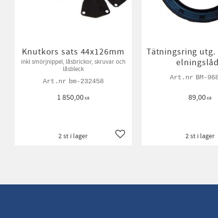
Knutkors sats 44x126mm
Tätningsring utg. 
elningslå
inkl smörjnippel, låsbrickor, skruvar och
låsbleck
BM-96
bm-232458
1 850,00
89,00
KR
KR
2 st i lager
2 st i lager
Lägg till i favoriter