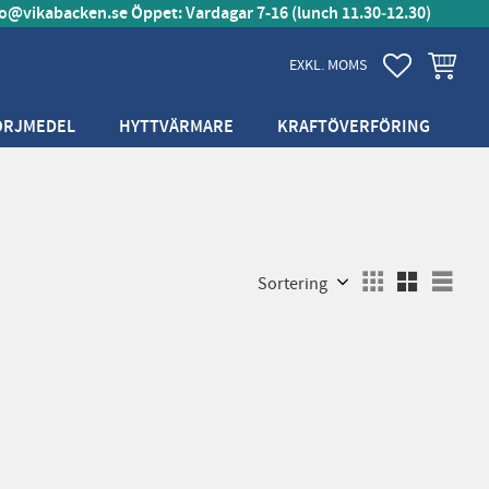
fo@vikabacken.se
Öppet: Vardagar 7-16 (lunch 11.30‑12.30)
FAVORITER
KUNDVA
EXKL. MOMS
ÖRJMEDEL
HYTTVÄRMARE
KRAFTÖVERFÖRING
Välj sortering
Välj