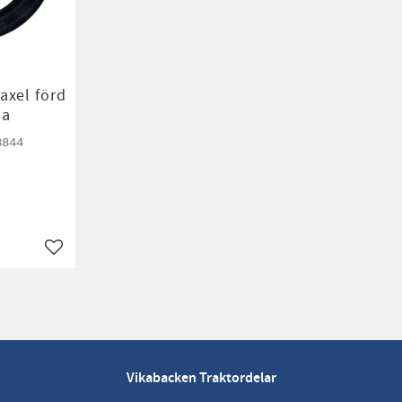
axel förd
da
8844
Lägg till i favoriter
Vikabacken Traktordelar