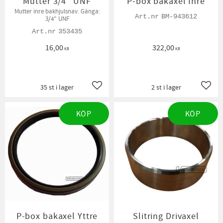
Mutter 3/4" UNF
P-box bakaxel Inre
Mutter inre bakhjulsnav. Gänga:
BM-943612
3/4" UNF
353435
16,00
322,00
KR
KR
35 st i lager
2 st i lager
Lägg till i favoriter
Lägg t
KÖP
KÖP
P-box bakaxel Yttre
Slitring Drivaxel