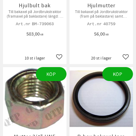
Hjulbult bak
Hjulmutter
Till bakaxel på Jordbrukstraktor
Till bakaxel på Jordbrukstraktor
(framaxel på baklastare) längd: 97
(fram på baklastare) samt
mm
framaxel på Volvo BM 800, 810 och
BM-739063
40759
2650
503,00
56,00
KR
KR
10 st i lager
20 st i lager
Lägg till i favoriter
Lägg t
KÖP
KÖP