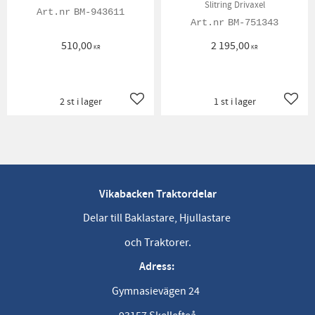
Slitring Drivaxel
BM-943611
BM-751343
510,00
2 195,00
KR
KR
2 st i lager
1 st i lager
Lägg till i favoriter
Lägg t
Vikabacken Traktordelar
Delar till Baklastare, Hjullastare
och Traktorer.
Adress:
Gymnasievägen 24