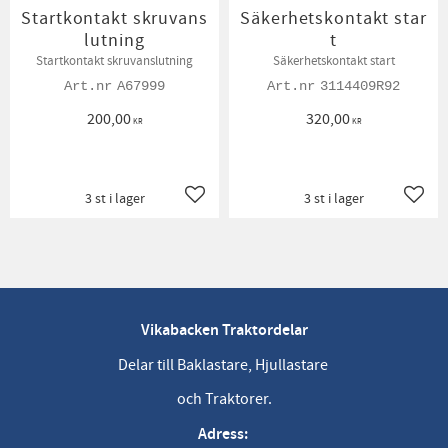
Startkontakt skruvans
Säkerhetskontakt star
lutning
t
Startkontakt skruvanslutning
Säkerhetskontakt start
A67999
3114409R92
200,00
320,00
KR
KR
3 st i lager
3 st i lager
Lägg till i favoriter
Lägg t
Vikabacken Traktordelar
Delar till Baklastare, Hjullastare
och Traktorer.
Adress: