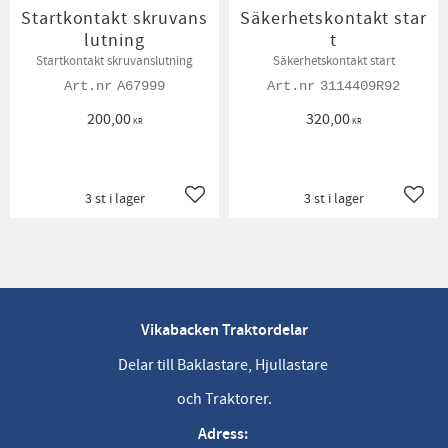
Startkontakt skruvans
Säkerhetskontakt star
lutning
t
Startkontakt skruvanslutning
Säkerhetskontakt start
A67999
3114409R92
200,00
320,00
KR
KR
3 st i lager
3 st i lager
Lägg till i favoriter
Lägg t
Vikabacken Traktordelar
Delar till Baklastare, Hjullastare
och Traktorer.
Adress: