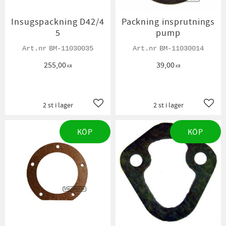
Insugspackning D42/4
Packning insprutnings
5
pump
BM-11030035
BM-11030014
255,00
39,00
KR
KR
2 st i lager
2 st i lager
Lägg till i favoriter
Lägg t
KÖP
KÖP