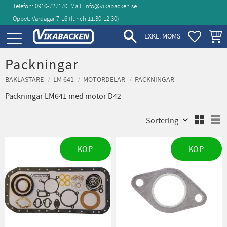
Telefon: 0910-727170
Mail:
info@vikabacken.se
Öppet: Vardagar 7-16 (lunch 11.30‑12.30)
Meny
FAVORIT
KUND
EXKL. MOMS
Packningar
BAKLASTARE
LM 641
MOTORDELAR
PACKNINGAR
Packningar LM641 med motor D42
Välj sortering
V
KÖP
KÖP