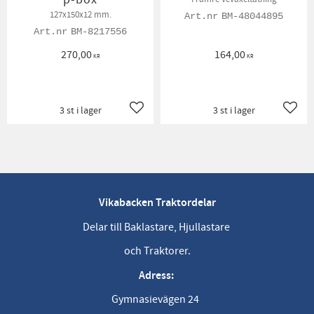
127x150x12 mm.
BM-48044895
BM-8217556
270,00
164,00
KR
KR
3 st i lager
3 st i lager
Lägg till i favoriter
Lägg t
Vikabacken Traktordelar
Delar till Baklastare, Hjullastare
och Traktorer.
Adress:
Gymnasievägen 24