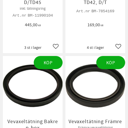
D/TD45
TD42, D/T
inkl. tätningsring
BM-7854169
BM-11990104
445,00
169,00
KR
KR
3 st i lager
4 st i lager
Lägg till i favoriter
Lägg t
KÖP
KÖP
Vevaxeltätning Bakre
Vevaxeltätning Främre
p-box
Främre vevaxeltätning