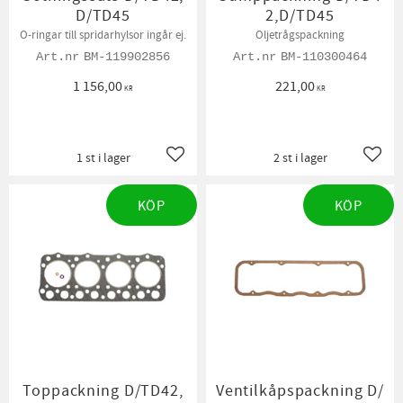
D/TD45
2,D/TD45
O-ringar till spridarhylsor ingår ej.
Oljetrågspackning
BM-119902856
BM-110300464
1 156,00
221,00
KR
KR
1 st i lager
2 st i lager
Lägg till i favoriter
Lägg t
KÖP
KÖP
Toppackning D/TD42,
Ventilkåpspackning D/