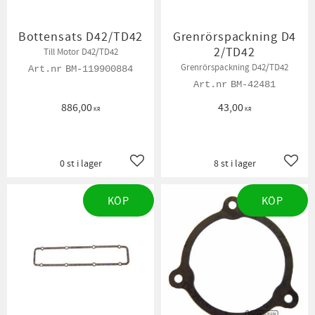
Bottensats D42/TD42
Grenrörspackning D4
2/TD42
Till Motor D42/TD42
Grenrörspackning D42/TD42
BM-119900884
BM-42481
886,00
43,00
KR
KR
0 st i lager
8 st i lager
Lägg till i favoriter
Lägg t
KÖP
KÖP