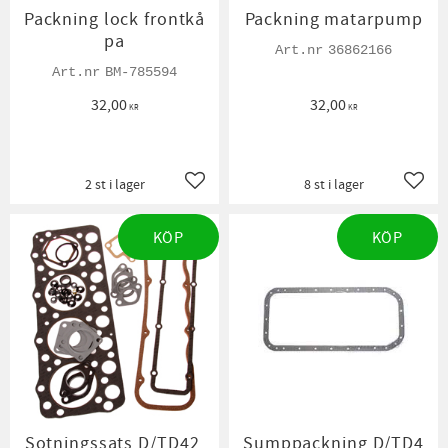
Packning lock frontkå
Packning matarpump
pa
36862166
BM-785594
32,00
32,00
KR
KR
2 st i lager
8 st i lager
Lägg till i favoriter
Lägg t
KÖP
KÖP
Sotningssats D/TD42,
Sumppackning D/TD4