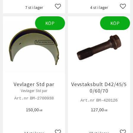
7 st i lager
4 st i lager
Lägg till i favoriter
Lägg t
KÖP
KÖP
Vevlager Std par
Vevstaksbult D42/45/5
0/60/70
Vevlager Std par
BM-2700938
BM-420126
150,00
127,00
KR
KR