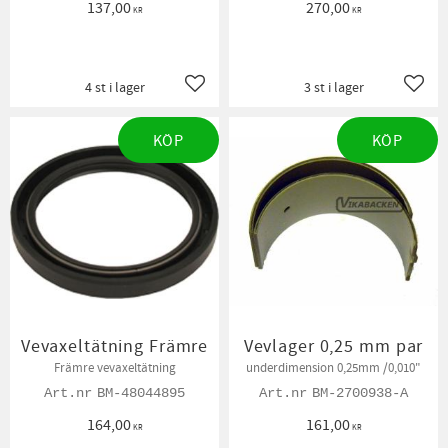
137,00
270,00
KR
KR
4 st i lager
3 st i lager
Lägg till i favoriter
Lägg t
KÖP
KÖP
Vevaxeltätning Främre
Vevlager 0,25 mm par
Främre vevaxeltätning
underdimension 0,25mm /0,010"
BM-48044895
BM-2700938-A
164,00
161,00
KR
KR