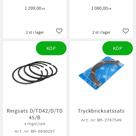
1 299,00
1 080,00
KR
KR
2 st i lager
2 st i lager
Lägg till i favoriter
Lägg t
KÖP
KÖP
Ringsats D/TD42/D/TD
Tryckbricksatssats
45/B
BM-2767549
4 ringar/sats
BM-6630297