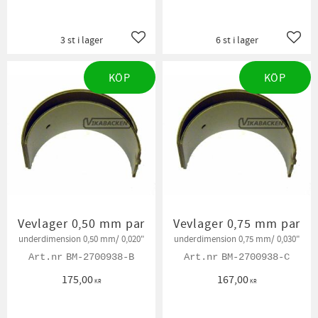
3 st i lager
6 st i lager
Lägg till i favoriter
Lägg t
KÖP
KÖP
Vevlager 0,50 mm par
Vevlager 0,75 mm par
underdimension 0,50 mm/ 0,020"
underdimension 0,75 mm/ 0,030"
BM-2700938-B
BM-2700938-C
175,00
167,00
KR
KR