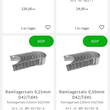
46277
126,00
24,00
KR
KR
2 st i lager
7 st i lager
Lägg till i favoriter
Lägg t
KÖP
KÖP
Ramlagersats 0,25mm
Ramlagersats 0,50mm
D42/Td45
D42/Td45
Ramlagersats 0,25mm D42/Td45
Ramlagersats 0,50mm D42/Td45
BM-91732-A
BM-91732-B