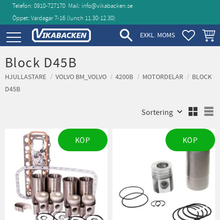
Telefon: 0910-727170
Mail:
info@vikabacken.se
Öppet: Vardagar 7-16 (lunch 11.30‑12.30)
Meny
FAVORIT
KUND
EXKL. MOMS
Block D45B
HJULLASTARE
VOLVO BM_VOLVO
4200B
MOTORDELAR
BLOCK
D45B
Välj sortering
V
KÖP
KÖP