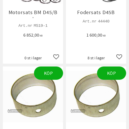
Motorsats BM D45/B
Fodersats D45B
*
44440
MS19-1
6 852,00
1 600,00
KR
KR
0 st i lager
8 st i lager
Lägg till i favoriter
Lägg t
KÖP
KÖP