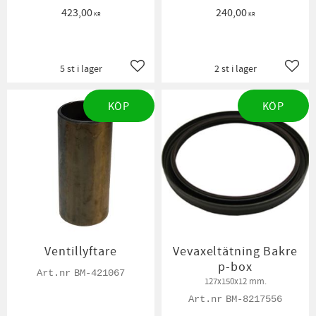
423,00
240,00
KR
KR
5 st i lager
2 st i lager
Lägg till i favoriter
Lägg t
KÖP
KÖP
Ventillyftare
Vevaxeltätning Bakre
p-box
BM-421067
127x150x12 mm.
BM-8217556