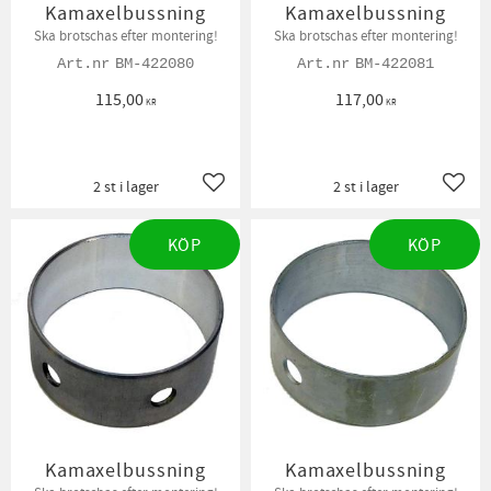
Kamaxelbussning
Kamaxelbussning
Ska brotschas efter montering!
Ska brotschas efter montering!
BM-422080
BM-422081
115,00
117,00
KR
KR
2 st i lager
2 st i lager
Lägg till i favoriter
Lägg t
KÖP
KÖP
Kamaxelbussning
Kamaxelbussning