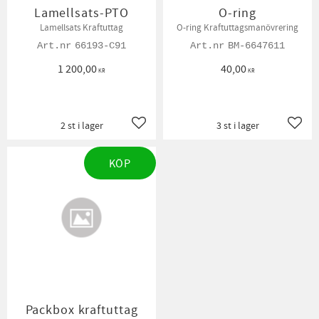
Lamellsats-PTO
O-ring
Lamellsats Kraftuttag
O-ring Kraftuttagsmanövrering
66193-C91
BM-6647611
1 200,00
40,00
KR
KR
2 st i lager
3 st i lager
Lägg till i favoriter
Lägg t
KÖP
Packbox kraftuttag