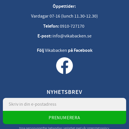
Öppettider:
Vardagar 07-16 (lunch 11.30-12.30)
Telefon:
0910-727170
E-post:
info@vikabacken.se
Följ
Vikabacken
på Facebook
NYHETSBREV
PRENUMERERA
Dina personuppgifter behandlas i enlighet med vår
integritetspolicy
.