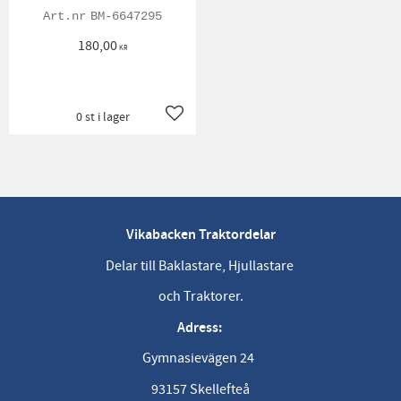
BM-6647295
180,00
KR
0 st i lager
Lägg till i favoriter
Vikabacken Traktordelar
Delar till Baklastare, Hjullastare
och Traktorer.
Adress:
Gymnasievägen 24
93157 Skellefteå