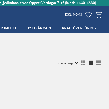
fo@vikabacken.se
Öppet: Vardagar 7-16 (lunch 11.30‑12.30)
FAVORITER
KUNDVA
EXKL. MOMS
ÖRJMEDEL
HYTTVÄRMARE
KRAFTÖVERFÖRING
Välj sortering
Välj