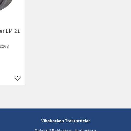
er LM 21
2203
Lägg till i favoriter
Vikabacken Traktordelar
Delar till Baklastare, Hjullastare