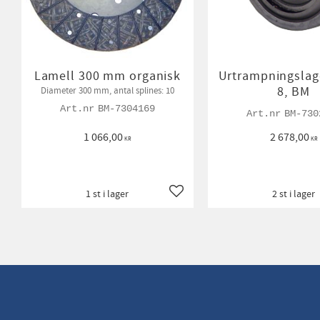
Lamell 300 mm organisk
Urtrampningslag
8, BM
Diameter 300 mm, antal splines: 10
BM-7304169
BM-730
1 066,00
2 678,00
KR
KR
1 st i lager
2 st i lager
Lägg till i favoriter