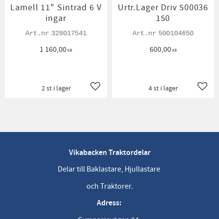
Lamell 11" Sintrad 6 V
Urtr.Lager Driv 500036
ingar
150
328017541
500104650
1 160,00
600,00
KR
KR
2 st i lager
4 st i lager
Lägg till i favoriter
Lägg t
Vikabacken Traktordelar
Delar till Baklastare, Hjullastare
och Traktorer.
Adress: