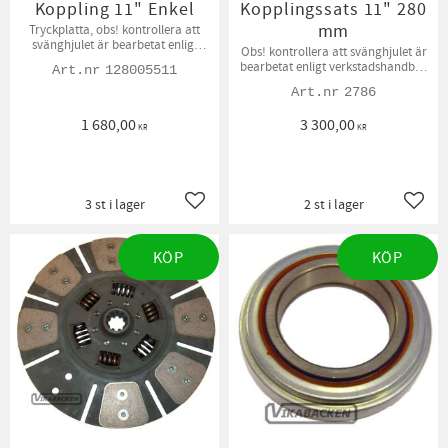
Koppling 11" Enkel
Kopplingssats 11" 280
mm
Tryckplatta, obs! kontrollera att
svänghjulet är bearbetat enligt
Obs! kontrollera att svänghjulet är
verkstadshandbok till 36,64±0,07
bearbetat enligt verkstadshandbok
128005511
mm i fördjupningen innan
till 36,64±0,07 mm i fördjupningen
montering.
2786
innan montering
1 680,00
3 300,00
KR
KR
3 st i lager
2 st i lager
Lägg till i favoriter
Lägg t
KÖP
KÖP