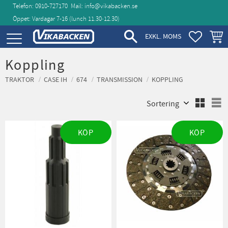
Telefon: 0910-727170
Mail:
info@vikabacken.se
Öppet: Vardagar 7-16 (lunch 11.30‑12.30)
Meny
FAVORIT
KUND
EXKL. MOMS
Koppling
TRAKTOR
CASE IH
674
TRANSMISSION
KOPPLING
Välj sortering
V
KÖP
KÖP