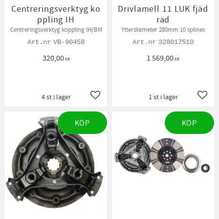
Centreringsverktyg ko
Drivlamell 11 LUK fjäd
ppling IH
rad
Centreringsverktyg koppling IH/BM
Ytterdiameter 280mm 10 splines
VB-90458
328017510
320,00
1 569,00
KR
KR
4 st i lager
1 st i lager
Lägg till i favoriter
Lägg t
KÖP
KÖP