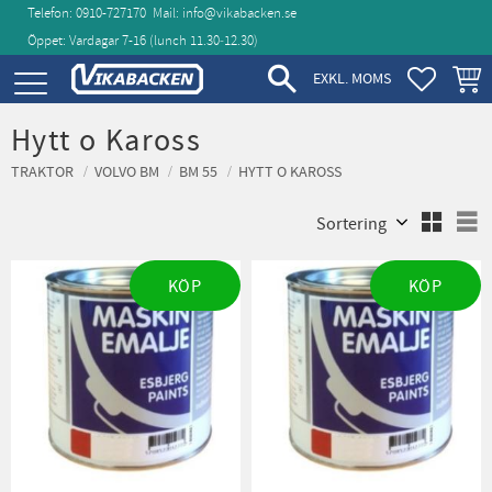
Telefon: 0910-727170
Mail:
info@vikabacken.se
Öppet: Vardagar 7-16 (lunch 11.30‑12.30)
Meny
FAVORIT
KUND
EXKL. MOMS
Hytt o Kaross
TRAKTOR
VOLVO BM
BM 55
HYTT O KAROSS
Välj sortering
V
KÖP
KÖP