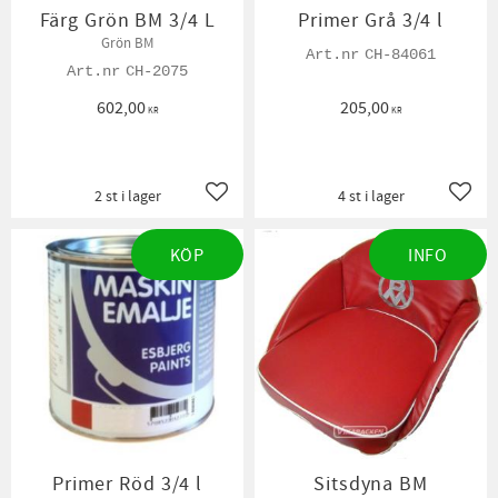
Färg Grön BM 3/4 L
Primer Grå 3/4 l
Grön BM
CH-84061
CH-2075
602,00
205,00
KR
KR
2 st i lager
4 st i lager
Lägg till i favoriter
Lägg t
KÖP
INFO
Primer Röd 3/4 l
Sitsdyna BM