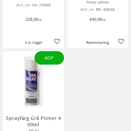
Passar plåtsits
CH-74069
BM-40636
228,00
640,00
KR
KR
5 st i lager
Restnotering
Lägg till i favoriter
Lägg t
KÖP
Sprayfärg Grå Primer 4
00ml
400 ml