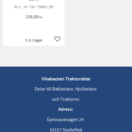
CH-7983-SP
158,00
KR
2 st i lager
Lägg till i favoriter
Vikabacken Traktordelar
Delar till Baklastare, Hjullastare
och Traktorer.
Adress:
Gymnasievägen 24
93157 Skellefteå