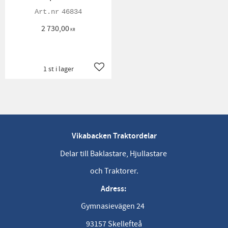
46834
2 730,00
KR
1 st i lager
Lägg till i favoriter
Vikabacken Traktordelar
Delar till Baklastare, Hjullastare
och Traktorer.
Adress:
Gymnasievägen 24
93157 Skellefteå