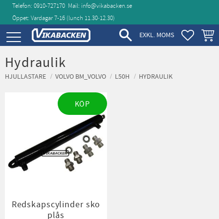
Telefon: 0910-727170
Mail:
info@vikabacken.se
Öppet: Vardagar 7-16 (lunch 11.30‑12.30)
Meny
FAVORIT
KUND
EXKL. MOMS
Hydraulik
HJULLASTARE
VOLVO BM_VOLVO
L50H
HYDRAULIK
KÖP
Redskapscylinder sko
plås