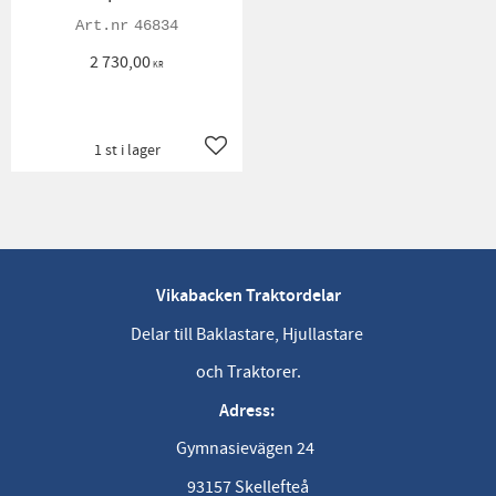
46834
2 730,00
KR
1 st i lager
Lägg till i favoriter
Vikabacken Traktordelar
Delar till Baklastare, Hjullastare
och Traktorer.
Adress:
Gymnasievägen 24
93157 Skellefteå