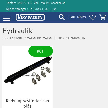
Telefon: 0910-727170
Mail:
info@vikabacken.se
Öppet: Vardagar 7-16 (lunch 11.30‑12.30)
Meny
FAVORIT
KUND
EXKL. MOMS
Hydraulik
HJULLASTARE
VOLVO BM_VOLVO
L40B
HYDRAULIK
KÖP
Redskapscylinder sko
plås