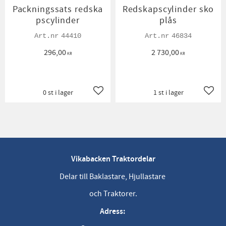
Packningssats redska
Redskapscylinder sko
pscylinder
plås
44410
46834
296,00
2 730,00
KR
KR
0 st i lager
1 st i lager
Lägg till i favoriter
Lägg t
Vikabacken Traktordelar
Delar till Baklastare, Hjullastare
och Traktorer.
Adress: