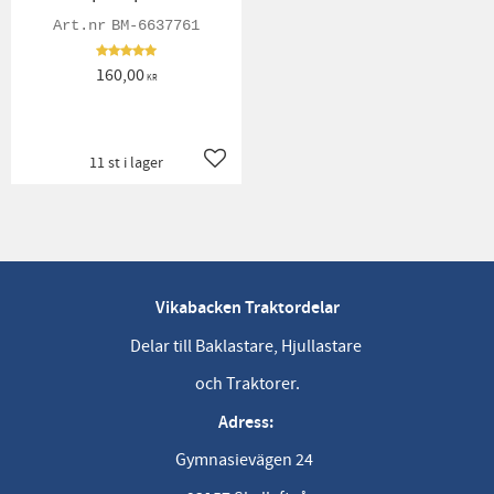
BM-6637761
160,00
KR
11 st i lager
Lägg till i favoriter
Vikabacken Traktordelar
Delar till Baklastare, Hjullastare
och Traktorer.
Adress:
Gymnasievägen 24