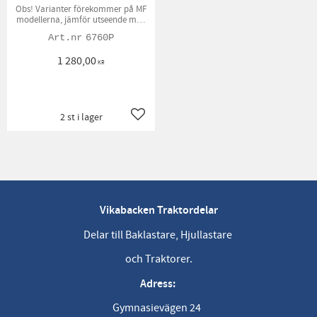
Obs! Varianter förekommer på MF
modellerna, jämför utseende med
den gamla generatorn.
6760P
1 280,00
KR
2 st i lager
Lägg till i favoriter
Vikabacken Traktordelar
Delar till Baklastare, Hjullastare
och Traktorer.
Adress:
Gymnasievägen 24