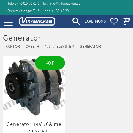
Telefon: 0910-727170
Mail:
info@vikabacken.se
Öppet: Vardagar 7-16 (lunch 11.30‑12.30)
Meny
FAVORIT
KUND
EXKL. MOMS
Generator
TRAKTOR
CASE IH
475
ELSYSTEM
GENERATOR
KÖP
Generator 14V 70A me
d remskiva