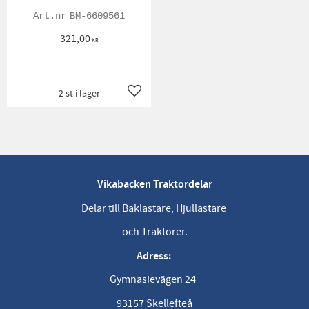
BM-6609561
321,00
KR
2 st i lager
Lägg till i favoriter
Vikabacken Traktordelar
Delar till Baklastare, Hjullastare
och Traktorer.
Adress:
Gymnasievägen 24
93157 Skellefteå