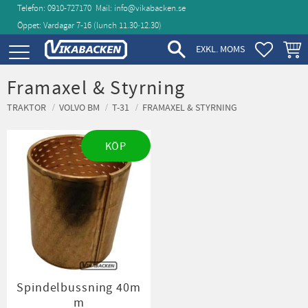
Telefon: 0910-727170
Mail:
info@vikabacken.se
Öppet: Vardagar 7-16 (lunch 11.30‑12.30)
Meny
FAVORIT
KUND
EXKL. MOMS
Framaxel & Styrning
TRAKTOR
VOLVO BM
T-31
FRAMAXEL & STYRNING
KÖP
Spindelbussning 40m
m