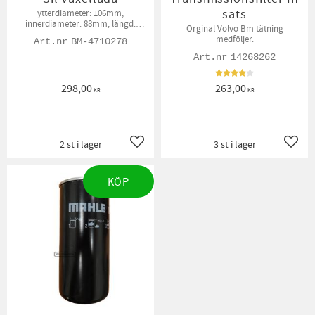
sats
ytterdiameter: 106mm,
innerdiameter: 88mm, längd:
Orginal Volvo Bm tätning
64mm
medföljer.
BM-4710278
14268262
298,00
263,00
KR
KR
2 st i lager
3 st i lager
Lägg till i favoriter
Lägg t
KÖP