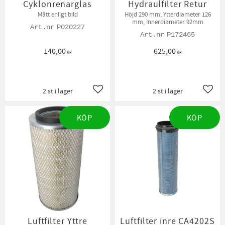
Cyklonrenarglas
Hydraulfilter Retur
Mått enligt bild
Höjd 290 mm, Ytterdiameter 126
mm, Innerdiameter 92mm
P020227
P172465
140,00
625,00
KR
KR
2 st i lager
2 st i lager
Lägg till i favoriter
Lägg t
KÖP
KÖP
Luftfilter Yttre
Luftfilter inre CA4202S