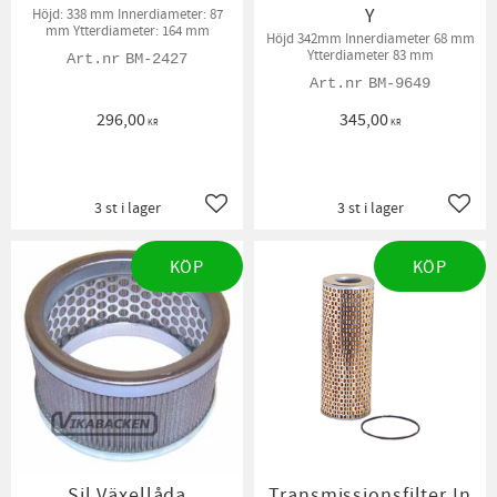
Y
Höjd: 338 mm Innerdiameter: 87
mm Ytterdiameter: 164 mm
Höjd 342mm Innerdiameter 68 mm
Ytterdiameter 83 mm
BM-2427
BM-9649
296,00
345,00
KR
KR
3 st i lager
3 st i lager
Lägg till i favoriter
Lägg t
KÖP
KÖP
Sil Växellåda
Transmissionsfilter In