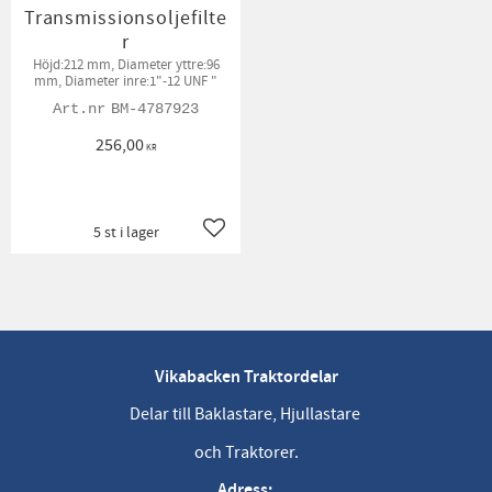
Transmissionsoljefilte
r
Höjd:212 mm, Diameter yttre:96
mm, Diameter inre:1"-12 UNF "
BM-4787923
256,00
KR
5 st i lager
Lägg till i favoriter
Vikabacken Traktordelar
Delar till Baklastare, Hjullastare
och Traktorer.
Adress: