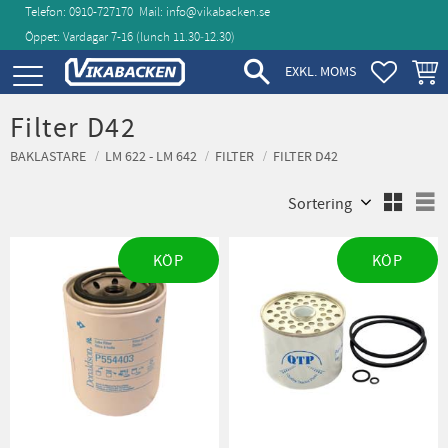
Telefon: 0910-727170
Mail:
info@vikabacken.se
Öppet: Vardagar 7-16 (lunch 11.30‑12.30)
Meny
FAVORIT
KUND
EXKL. MOMS
Filter D42
BAKLASTARE
LM 622 - LM 642
FILTER
FILTER D42
Välj sortering
V
KÖP
KÖP