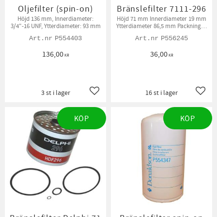
Oljefilter (spin-on)
Bränslefilter 7111-296
Höjd 136 mm, Innerdiameter:
Höjd 71 mm Innerdiameter 19 mm
3/4"-16 UNF, Ytterdiameter: 93 mm
Ytterdiameter 86,5 mm Packningar
medföljer.
P554403
P556245
136,00
36,00
KR
KR
3 st i lager
16 st i lager
Lägg till i favoriter
Lägg t
KÖP
KÖP