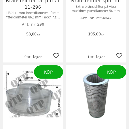
Bränslefilter Delphi 71
Bränslefilter spin-on
11-296
Extra bränslefilter på vissa
maskiner ytterdiameter 94 mm,
Höjd 71 mm Innerdiameter 19 mm
innerdiameter 1" Höjd 181 mm
Ytterdiameter 86,5 mm Packningar
P554347
medföljer
296
58,00
195,00
KR
KR
0 st i lager
1 st i lager
Lägg till i favoriter
Lägg t
KÖP
KÖP