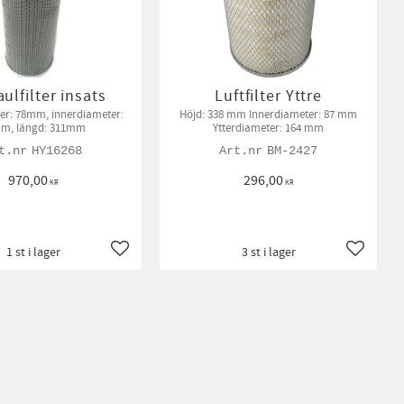
ulfilter insats
Luftfilter Yttre
er: 78mm, innerdiameter:
Höjd: 338 mm Innerdiameter: 87 mm
m, längd: 311mm
Ytterdiameter: 164 mm
HY16268
BM-2427
970,00
296,00
KR
KR
1 st i lager
3 st i lager
Lägg till i favoriter
Lägg till