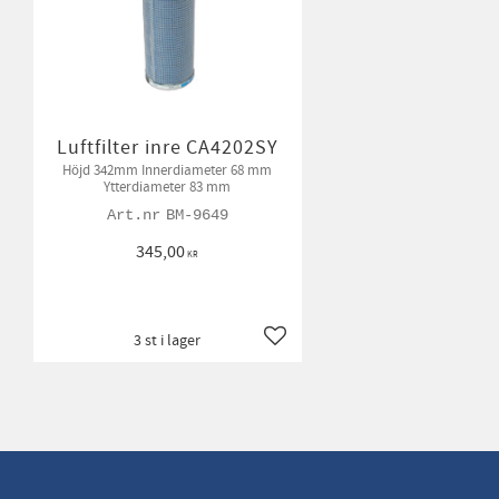
Luftfilter inre CA4202SY
Höjd 342mm Innerdiameter 68 mm
Ytterdiameter 83 mm
BM-9649
345,00
KR
3 st i lager
Lägg till i favoriter