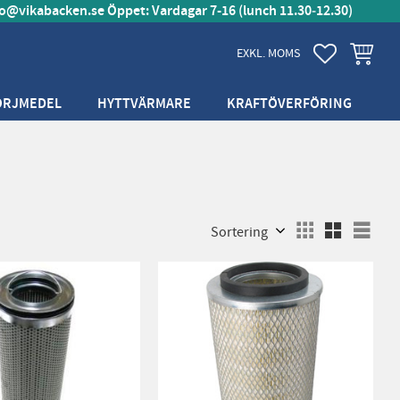
fo@vikabacken.se
Öppet: Vardagar 7-16 (lunch 11.30‑12.30)
FAVORITER
KUNDVA
EXKL. MOMS
ÖRJMEDEL
HYTTVÄRMARE
KRAFTÖVERFÖRING
Välj sortering
Välj