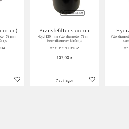
pinn-on)
Bränslefilter spin-on
Hydra
eter 76 mm
Höjd 120 mm Ytterdiameter 76 mm
Ytterdiamet
6x1,5
Innerdiameter M16x1,5
44m
004
113132
107,00
KR
7 st i lager
Lägg till i favoriter
Lägg till i favoriter