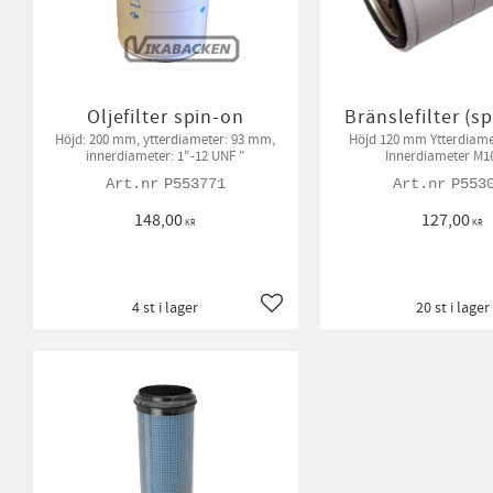
Oljefilter spin-on
Bränslefilter (s
Höjd: 200 mm, ytterdiameter: 93 mm,
Höjd 120 mm Ytterdiam
innerdiameter: 1"-12 UNF "
Innerdiameter M1
P553771
P553
148,00
127,00
KR
KR
4 st i lager
20 st i lager
Lägg till i favoriter