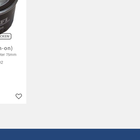
in-on)
eter 75mm
02
Lägg till i favoriter