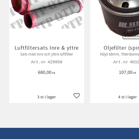
Luftfiltersats Inre & yttre
Oljefilter (sp
Sats med inre och yttre luftfilter
Höjd 58mm, Ytterdiam
429958
401
680,00
107,00
KR
KR
3 st i lager
4 st i lager
Lägg till i favoriter