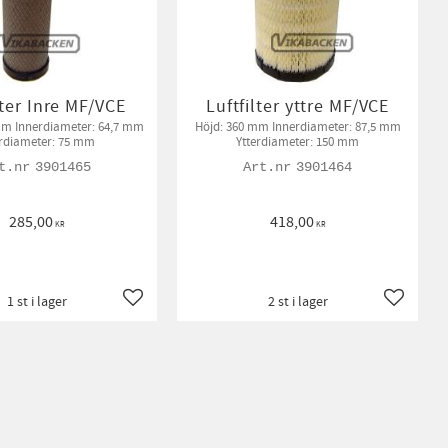
lter Inre MF/VCE
Luftfilter yttre MF/VCE
mm Innerdiameter: 64,7 mm
Höjd: 360 mm Innerdiameter: 87,5 mm
erdiameter: 75 mm
Ytterdiameter: 150 mm
3901465
3901464
285,00
418,00
KR
KR
1 st i lager
2 st i lager
Lägg till i favoriter
Lägg till