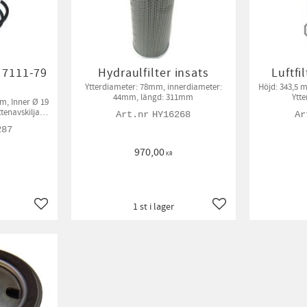
V 7111-79
Hydraulfilter insats
Luftfi
Ytterdiameter: 78mm, innerdiameter:
Höjd: 343,5 
44mm, längd: 311mm
Ytt
m, Inner Ø 19
ttenavskiljare
HY16268
kin
287
970,00
KR
1 st i lager
Lägg till i favoriter
Lägg till i favoriter