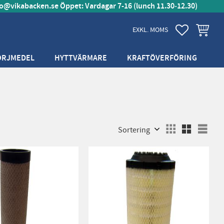
fo@vikabacken.se
Öppet: Vardagar 7-16 (lunch 11.30‑12.30)
FAVORITER
KUNDVA
EXKL. MOMS
ÖRJMEDEL
HYTTVÄRMARE
KRAFTÖVERFÖRING
Välj sortering
Välj