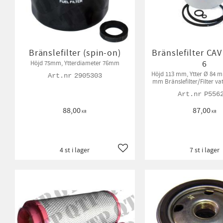
Bränslefilter (spin-on)
Bränslefilter CA
6
Höjd 75mm, Ytterdiameter 76mm
Höjd 113 mm, Ytter Ø 84 m
2905303
mm Bränslefilter/Filter va
beroende på mas
P556
88,00
87,00
KR
KR
4 st i lager
7 st i lager
Lägg till i favoriter