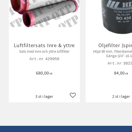
Luftfiltersats Inre & yttre
Oljefilter (sp
Sats med inre och yttre luftfilter
Höjd 98 mm, Ytterdiame
Gänga:3/4"-16 
429958
382
680,00
84,00
KR
KR
3 st i lager
2 st i lager
Lägg till i favoriter