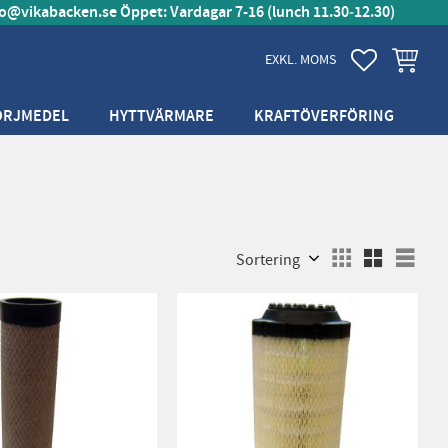
fo@vikabacken.se
Öppet: Vardagar 7-16 (lunch 11.30‑12.30)
FAVORITER
KUNDVA
EXKL. MOMS
ÖRJMEDEL
HYTTVÄRMARE
KRAFTÖVERFÖRING
Välj sortering
Välj