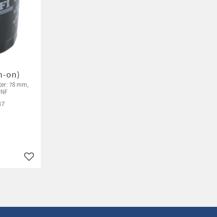
in-on)
ter: 78 mm,
UNF
37
Lägg till i favoriter