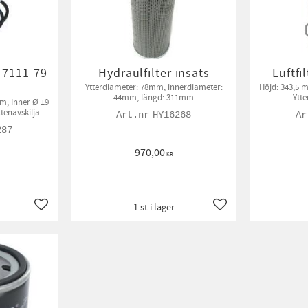
V 7111-79
Hydraulfilter insats
Luftfi
Ytterdiameter: 78mm, innerdiameter:
Höjd: 343,5 
44mm, längd: 311mm
Ytt
m, Inner Ø 19
ttenavskiljare
HY16268
kin
287
970,00
KR
1 st i lager
Lägg till i favoriter
Lägg till i favoriter