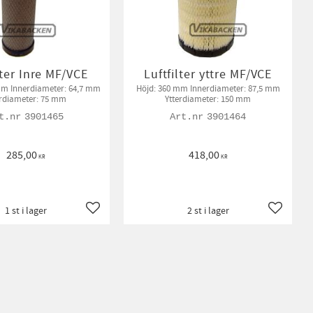
lter Inre MF/VCE
Luftfilter yttre MF/VCE
mm Innerdiameter: 64,7 mm
Höjd: 360 mm Innerdiameter: 87,5 mm
erdiameter: 75 mm
Ytterdiameter: 150 mm
3901465
3901464
285,00
418,00
KR
KR
1 st i lager
2 st i lager
Lägg till i favoriter
Lägg till