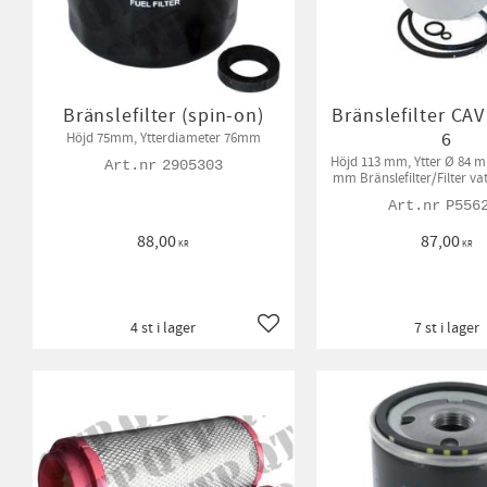
Bränslefilter (spin-on)
Bränslefilter CA
6
Höjd 75mm, Ytterdiameter 76mm
Höjd 113 mm, Ytter Ø 84 m
2905303
mm Bränslefilter/Filter va
beroende på mas
P556
88,00
87,00
KR
KR
4 st i lager
7 st i lager
Lägg till i favoriter