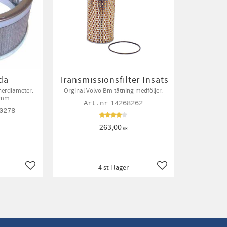
åda
Transmissionsfilter Insats
nerdiameter:
Orginal Volvo Bm tätning medföljer.
4mm
14268262
0278
263,00
KR
4 st i lager
Lägg till i favoriter
Lägg till i favoriter