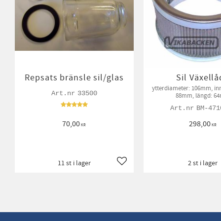
Repsats bränsle sil/glas
Sil Växell
ytterdiameter: 106mm, in
33500
88mm, längd: 6
BM-471
70,00
298,00
KR
KR
11 st i lager
2 st i lager
Lägg till i favoriter