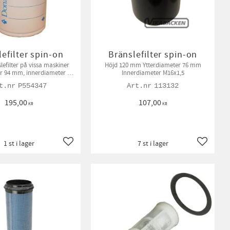
efilter spin-on
Bränslefilter spin-on
lefilter på vissa maskiner
Höjd 120 mm Ytterdiameter 76 mm
r 94 mm, innerdiameter 1"
Innerdiameter M16x1,5
Höjd 181 mm
P554347
113132
195,00
107,00
KR
KR
1 st i lager
7 st i lager
Lägg till i favoriter
Lägg till