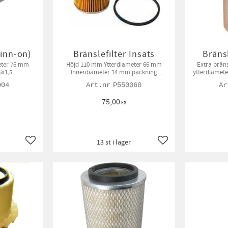
pinn-on)
Bränslefilter Insats
Bränsl
eter 76 mm
Höjd 110 mm Ytterdiameter 66 mm
Extra bräns
6x1,5
Innerdiameter 14 mm packning
ytterdiamete
medföljer.
004
P550060
75,00
KR
13 st i lager
Lägg till i favoriter
Lägg till i favoriter