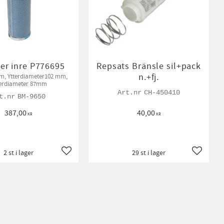
lter inre P776695
Repsats Bränsle sil+pack
n.+fj.
m, Ytterdiameter102 mm,
erdiameter 87mm
CH-450410
BM-9650
387,00
40,00
KR
KR
2 st i lager
29 st i lager
Lägg till i favoriter
Lägg till