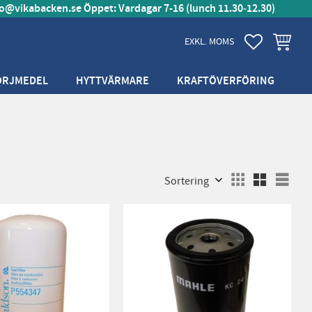
fo@vikabacken.se
Öppet: Vardagar 7-16 (lunch 11.30‑12.30)
FAVORITER
KUNDVA
EXKL. MOMS
ÖRJMEDEL
HYTTVÄRMARE
KRAFTÖVERFÖRING
Välj sortering
Välj