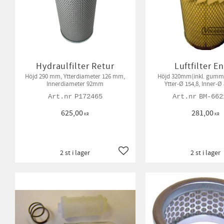
Hydraulfilter Retur
Luftfilter E
Höjd 290 mm, Ytterdiameter 126 mm,
Höjd 320mm(inkl. gummi
Innerdiameter 92mm
Ytter-Ø 154,8, Inner-
P172465
BM-662
625,00
281,00
KR
KR
2 st i lager
2 st i lager
Lägg till i favoriter