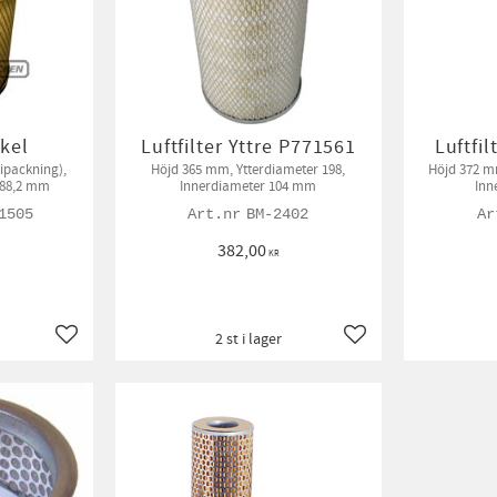
nkel
Luftfilter Yttre P771561
Luftfi
packning),
Höjd 365 mm, Ytterdiameter 198,
Höjd 372 m
Ø 88,2 mm
Innerdiameter 104 mm
Inn
1505
BM-2402
382,00
KR
2 st i lager
Lägg till i favoriter
Lägg till i favoriter