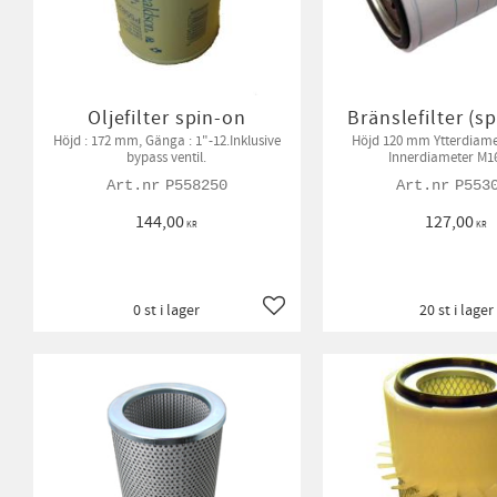
Oljefilter spin-on
Bränslefilter (s
Höjd : 172 mm, Gänga : 1"-12.Inklusive
Höjd 120 mm Ytterdiam
bypass ventil.
Innerdiameter M1
P558250
P553
144,00
127,00
KR
KR
0 st i lager
20 st i lager
Lägg till i favoriter