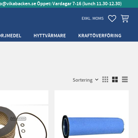
fo@vikabacken.se
Öppet: Vardagar 7-16 (lunch 11.30‑12.30)
FAVORITER
KUNDVA
EXKL. MOMS
ÖRJMEDEL
HYTTVÄRMARE
KRAFTÖVERFÖRING
Välj sortering
Välj