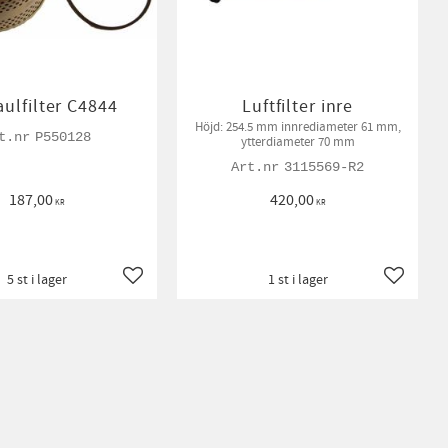
ulfilter C4844
Luftfilter inre
Höjd: 254.5 mm innrediameter 61 mm,
P550128
ytterdiameter 70 mm
3115569-R2
187,00
420,00
KR
KR
5 st i lager
1 st i lager
Lägg till i favoriter
Lägg till