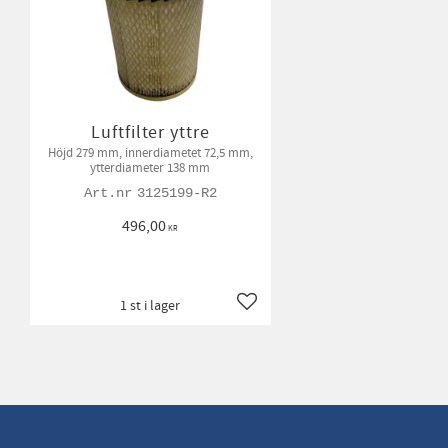
Luftfilter yttre
Höjd 279 mm, innerdiametet 72,5 mm,
ytterdiameter 138 mm
3125199-R2
496,00
KR
1 st i lager
Lägg till i favoriter