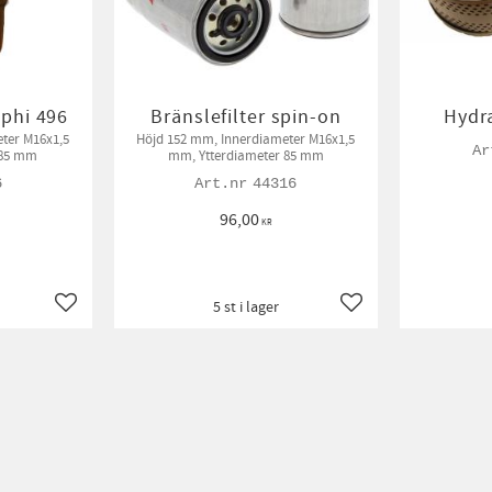
lphi 496
Bränslefilter spin-on
Hydra
Höjd 152 mm, Innerdiameter M16x1,5
 85 mm
mm, Ytterdiameter 85 mm
6
44316
96,00
KR
5 st i lager
Lägg till i favoriter
Lägg till i favoriter