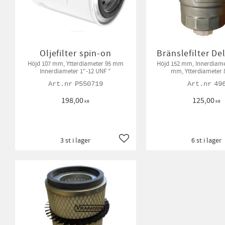
Oljefilter spin-on
Bränslefilter De
Höjd 107 mm, Ytterdiameter 95 mm
Höjd 152 mm, Innerdiameter M16x1,5
Innerdiameter 1"-12 UNF "
mm, Ytterdiameter
P550719
49
198,00
125,00
KR
KR
3 st i lager
6 st i lager
Lägg till i favoriter