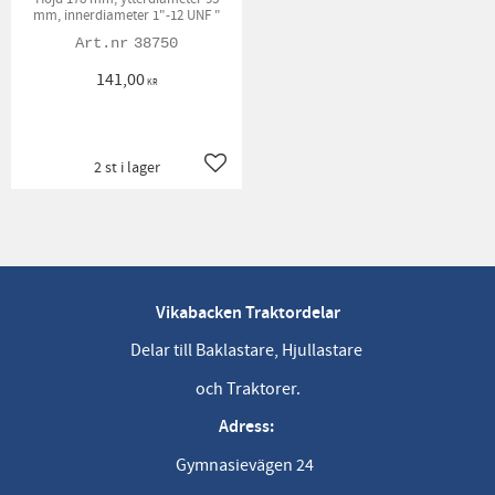
mm, innerdiameter 1"-12 UNF "
38750
141,00
KR
2 st i lager
Lägg till i favoriter
Vikabacken Traktordelar
Delar till Baklastare, Hjullastare
och Traktorer.
Adress:
Gymnasievägen 24