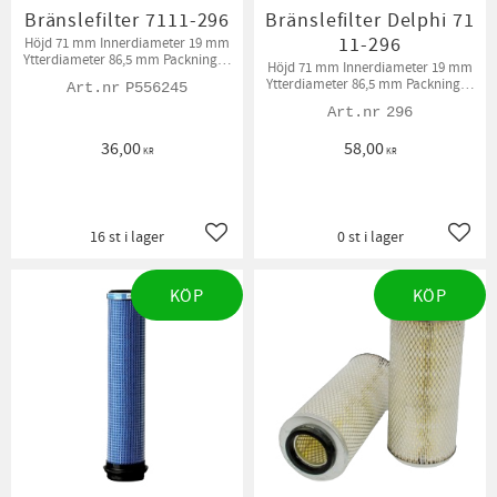
Bränslefilter 7111-296
Bränslefilter Delphi 71
11-296
Höjd 71 mm Innerdiameter 19 mm
Ytterdiameter 86,5 mm Packningar
Höjd 71 mm Innerdiameter 19 mm
medföljer.
Ytterdiameter 86,5 mm Packningar
P556245
medföljer
296
36,00
58,00
KR
KR
16 st i lager
0 st i lager
Lägg till i favoriter
Lägg t
KÖP
KÖP