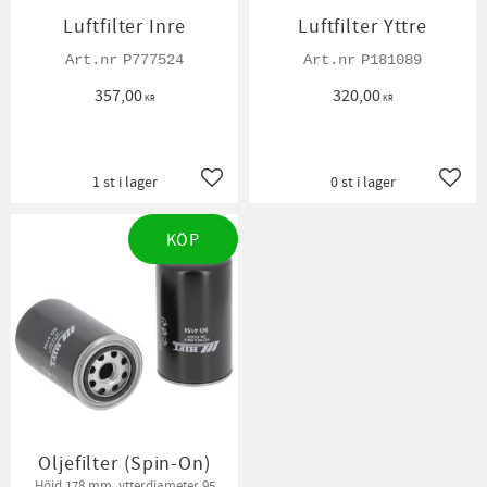
Luftfilter Inre
Luftfilter Yttre
P777524
P181089
357,00
320,00
KR
KR
1 st i lager
0 st i lager
Lägg till i favoriter
Lägg t
KÖP
Oljefilter (Spin-On)
Höjd 178 mm, ytterdiameter 95