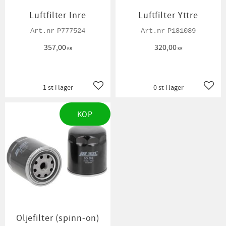
Luftfilter Inre
Luftfilter Yttre
P777524
P181089
357,00
320,00
KR
KR
1 st i lager
0 st i lager
Lägg till i favoriter
Lägg t
KÖP
Oljefilter (spinn-on)