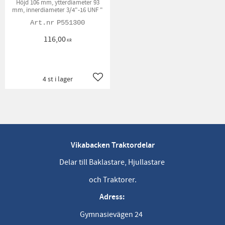
Höjd 106 mm, ytterdiameter 93
mm, innerdiameter 3/4"-16 UNF "
P551300
116,00
KR
4 st i lager
Lägg till i favoriter
Vikabacken Traktordelar
Delar till Baklastare, Hjullastare
och Traktorer.
Adress:
Gymnasievägen 24