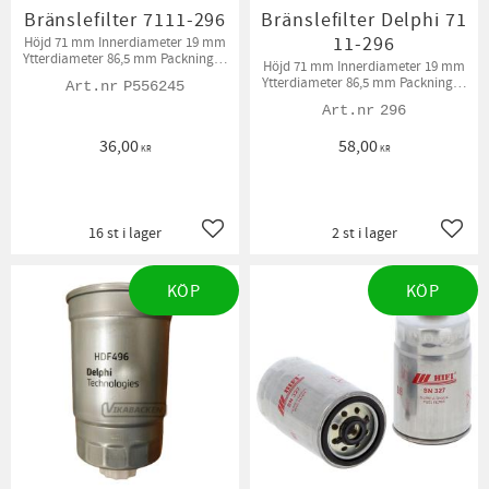
Bränslefilter 7111-296
Bränslefilter Delphi 71
11-296
Höjd 71 mm Innerdiameter 19 mm
Ytterdiameter 86,5 mm Packningar
Höjd 71 mm Innerdiameter 19 mm
medföljer.
Ytterdiameter 86,5 mm Packningar
P556245
medföljer
296
36,00
58,00
KR
KR
16 st i lager
2 st i lager
Lägg till i favoriter
Lägg t
KÖP
KÖP