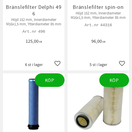
Bränslefilter Delphi 49
Bränslefilter spin-on
6
Höjd 152 mm, Innerdiameter
M16x1,5 mm, Ytterdiameter 85 mm
Höjd 152 mm, Innerdiameter
M16x1,5 mm, Ytterdiameter 85 mm
44316
496
125,00
96,00
KR
KR
6 st i lager
5 st i lager
Lägg till i favoriter
Lägg t
KÖP
KÖP