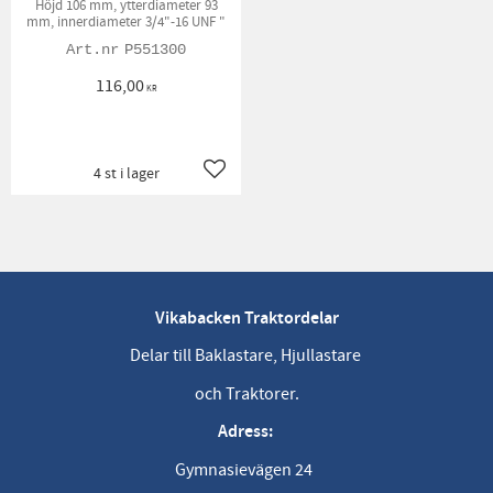
Höjd 106 mm, ytterdiameter 93
mm, innerdiameter 3/4"-16 UNF "
P551300
116,00
KR
4 st i lager
Lägg till i favoriter
Vikabacken Traktordelar
Delar till Baklastare, Hjullastare
och Traktorer.
Adress:
Gymnasievägen 24