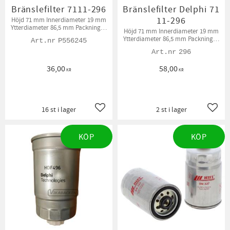
Bränslefilter 7111-296
Bränslefilter Delphi 71
11-296
Höjd 71 mm Innerdiameter 19 mm
Ytterdiameter 86,5 mm Packningar
Höjd 71 mm Innerdiameter 19 mm
medföljer.
Ytterdiameter 86,5 mm Packningar
P556245
medföljer
296
36,00
58,00
KR
KR
16 st i lager
2 st i lager
Lägg till i favoriter
Lägg t
KÖP
KÖP