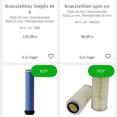
Bränslefilter Delphi 49
Bränslefilter spin-on
6
Höjd 152 mm, Innerdiameter
M16x1,5 mm, Ytterdiameter 85 mm
Höjd 152 mm, Innerdiameter
M16x1,5 mm, Ytterdiameter 85 mm
44316
496
125,00
96,00
KR
KR
6 st i lager
5 st i lager
Lägg till i favoriter
Lägg t
KÖP
KÖP