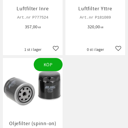
Luftfilter Inre
Luftfilter Yttre
P777524
P181089
357,00
320,00
KR
KR
1 st i lager
0 st i lager
Lägg till i favoriter
Lägg t
KÖP
Oljefilter (spinn-on)