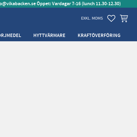
fo@vikabacken.se
Öppet: Vardagar 7-16 (lunch 11.30‑12.30)
FAVORITER
KUNDVA
EXKL. MOMS
ÖRJMEDEL
HYTTVÄRMARE
KRAFTÖVERFÖRING