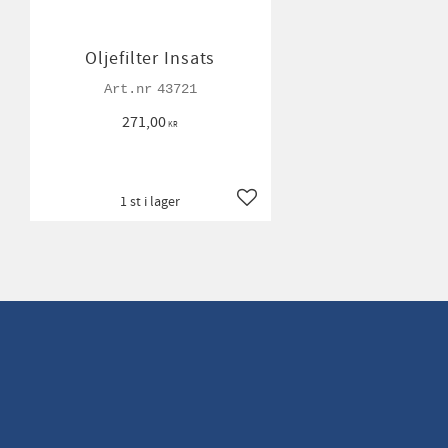
Oljefilter Insats
43721
271,00
KR
1 st i lager
Lägg till i favoriter