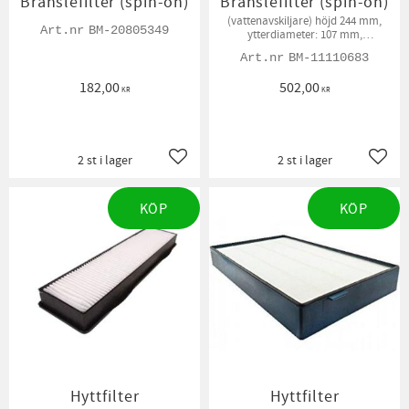
Bränslefilter (spin-on)
Bränslefilter (spin-on)
(vattenavskiljare) höjd 244 mm,
BM-20805349
ytterdiameter: 107 mm,
innerdiameter: 1 1/4 "
BM-11110683
182,00
502,00
KR
KR
2 st i lager
2 st i lager
Lägg till i favoriter
Lägg t
KÖP
KÖP
Hyttfilter
Hyttfilter