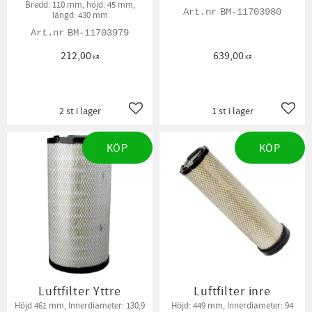
Bredd: 110 mm, höjd: 45 mm,
BM-11703980
längd: 430 mm
BM-11703979
212,00
639,00
KR
KR
2 st i lager
1 st i lager
Lägg till i favoriter
Lägg t
KÖP
KÖP
Luftfilter Yttre
Luftfilter inre
Höjd 461 mm, Innerdiameter: 130,9
Höjd: 449 mm, Innerdiameter: 94