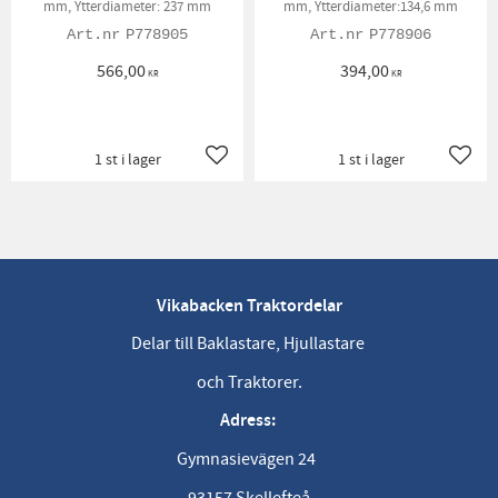
mm, Ytterdiameter: 237 mm
mm, Ytterdiameter:134,6 mm
P778905
P778906
566,00
394,00
KR
KR
1 st i lager
1 st i lager
Lägg till i favoriter
Lägg t
Vikabacken Traktordelar
Delar till Baklastare, Hjullastare
och Traktorer.
Adress:
Gymnasievägen 24
93157 Skellefteå