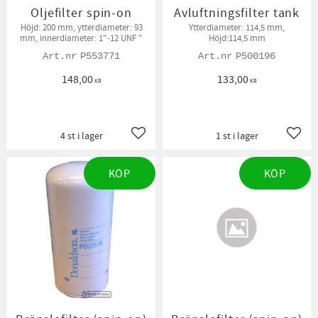
Oljefilter spin-on
Avluftningsfilter tank
Höjd: 200 mm, ytterdiameter: 93
Ytterdiameter: 114,5 mm,
mm, innerdiameter: 1"-12 UNF "
Höjd:114,5 mm
P553771
P500196
148,00
133,00
KR
KR
4 st i lager
1 st i lager
Lägg till i favoriter
Lägg t
KÖP
KÖP