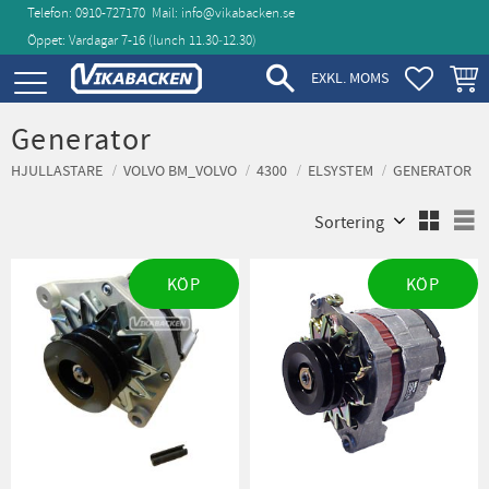
Telefon: 0910-727170
Mail:
info@vikabacken.se
Öppet: Vardagar 7-16 (lunch 11.30‑12.30)
Meny
FAVORIT
KUND
EXKL. MOMS
Generator
HJULLASTARE
VOLVO BM_VOLVO
4300
ELSYSTEM
GENERATOR
Välj sortering
V
KÖP
KÖP