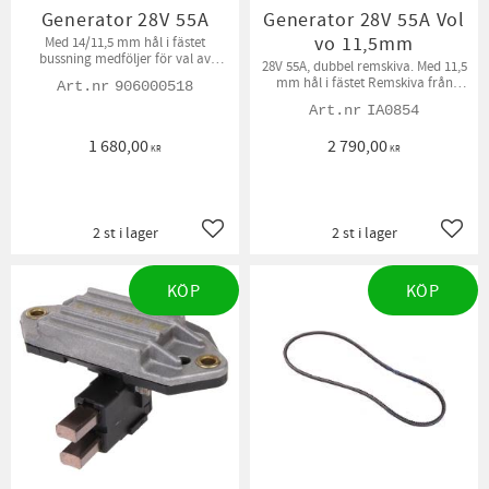
Generator 28V 55A
Generator 28V 55A Vol
vo 11,5mm
Med 14/11,5 mm hål i fästet
bussning medföljer för val av
28V 55A, dubbel remskiva. Med 11,5
hålstorlek. Remskiva från gamla
mm hål i fästet Remskiva från
906000518
generatorn kan behöva flyttas
gamla generatorn kan behöva
över.
IA0854
flyttas över. Fabrikat Mahle.
1 680,00
2 790,00
KR
KR
2 st i lager
2 st i lager
Lägg till i favoriter
Lägg t
KÖP
KÖP