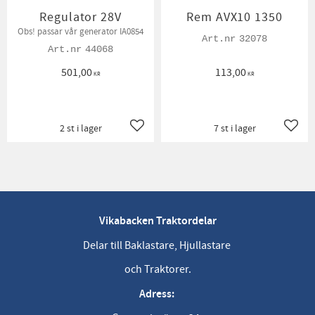
Regulator 28V
Rem AVX10 1350
Obs! passar vår generator IA0854
32078
44068
501,00
113,00
KR
KR
2 st i lager
7 st i lager
Lägg till i favoriter
Lägg t
Vikabacken Traktordelar
Delar till Baklastare, Hjullastare
och Traktorer.
Adress: