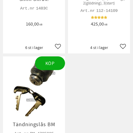
2(glödning), 3(start)
1483C
112-14109
160,00
425,00
KR
KR
6 st i lager
4 st i lager
Lägg till i favoriter
Lägg t
KÖP
Tändningslås BM