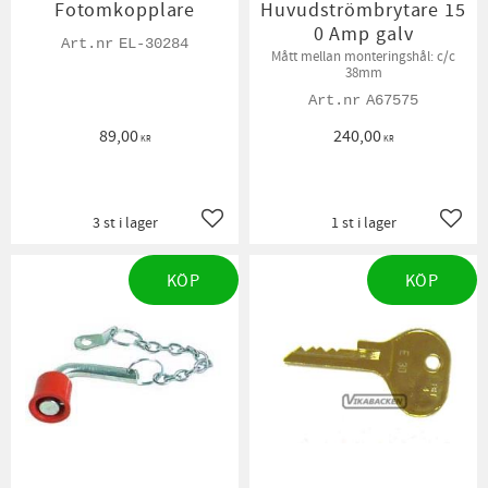
Fotomkopplare
Huvudströmbrytare 15
0 Amp galv
EL-30284
Mått mellan monteringshål: c/c
38mm
A67575
89,00
240,00
KR
KR
3 st i lager
1 st i lager
Lägg till i favoriter
Lägg t
KÖP
KÖP