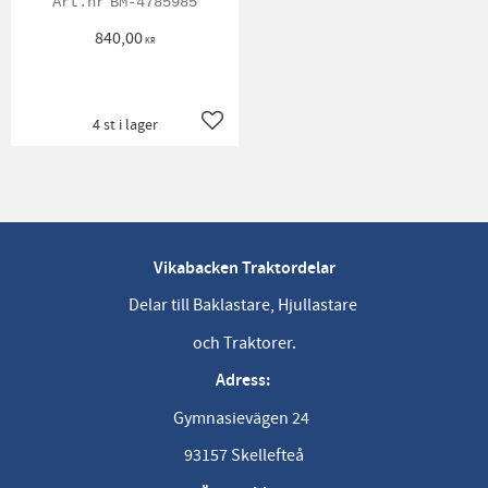
BM-4785985
840,00
KR
4 st i lager
Lägg till i favoriter
Vikabacken Traktordelar
Delar till Baklastare, Hjullastare
och Traktorer.
Adress:
Gymnasievägen 24
93157 Skellefteå