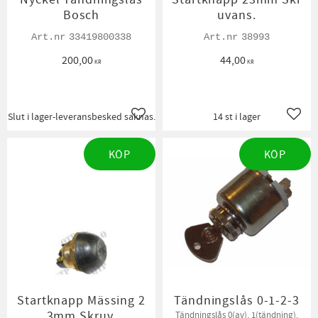
Bosch
uvans.
33419800338
38993
200,00
44,00
KR
KR
Slut i lager-leveransbesked saknas.
14 st i lager
Lägg till i favoriter
Lägg t
KÖP
KÖP
Startknapp Mässing 2
Tändningslås 0-1-2-3
3mm Skruv.
Tändningslås 0(av), 1(tändning),