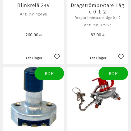
Blinkrelä 24V
Dragströmbrytare Läg
e 0-1-2
42496
Dragströmbrytare Läge 0-1-2
37967
260,00
82,00
KR
KR
3 st i lager
3 st i lager
Lägg till i favoriter
Lägg t
KÖP
KÖP