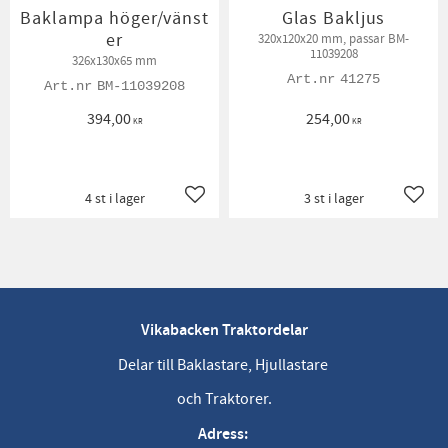
Baklampa höger/vänst
Glas Bakljus
er
320x120x20 mm, passar BM-
11039208
326x130x65 mm
41275
BM-11039208
394,00
254,00
KR
KR
4 st i lager
3 st i lager
Lägg till i favoriter
Lägg t
Vikabacken Traktordelar
Delar till Baklastare, Hjullastare
och Traktorer.
Adress: