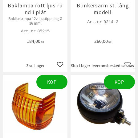
Baklampa rött ljus ru
Blinkersarm st. lång
nd i plåt
modell
Bakljuslampa 12v Ljusöppning Ø
9214-2
56 mm.
35215
184,00
260,00
KR
KR
3 st i lager
Slut i lager-leveransbesked saknas.
Lägg till i favoriter
Lägg t
KÖP
KÖP