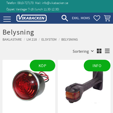
Telefon: 0910-727170
Mail:
info@vikabacken.se
Öppet: Vardagar 7-16 (lunch 11.30‑12.30)
Meny
FAVORIT
KUND
EXKL. MOMS
Belysning
BAKLASTARE
LM 218
ELSYSTEM
BELYSNING
Välj sortering
V
KÖP
INFO