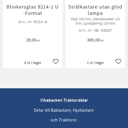
Blinkersglas 9214-1 U
Strålkastare utan glöd
-Format
lampa
Höjd 150 mm, ytterdiameter 131
9214-G
mm, Ljusöppning 110 mm
VB-33337
28,00
885,00
KR
KR
6 st i lager
1 st i lager
Lägg till i favoriter
Lägg t
Vikabacken Traktordelar
Delar till Baklastare, Hjullastare
och Traktorer.